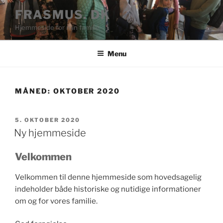
Videre
FRASMUS. DK
til
Hjemmeside for min familie
indhold
Menu
MÅNED:
OKTOBER 2020
UDGIVET
5. OKTOBER 2020
DEN
Ny hjemmeside
Velkommen
Velkommen til denne hjemmeside som hovedsagelig
indeholder både historiske og nutidige informationer
om og for vores familie.