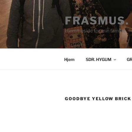
Videre
til
FRASMUS.
indhold
Hjemmeside for min familie
Hjem
SDR. HYGUM
GR
GOODBYE YELLOW BRICK