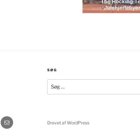
SØG
Søg
efter:
gram
E-
Drevet af WordPress
mail