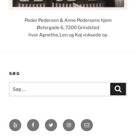
Peder Pedersen & Anne Pedersens hjem
Østergade 6, 7200 Grindsted
hvor Agnetha, Leo og Kaj voksede op
SØG
Søg
Søg
efter:
Yelp
Facebook
Twitter
Instagram
E-
mail