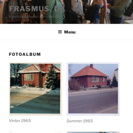
Videre
FRASMUS. DK
til
Hjemmeside for min familie
indhold
Menu
FOTOALBUM
Vinter 1965
Sommer 1965